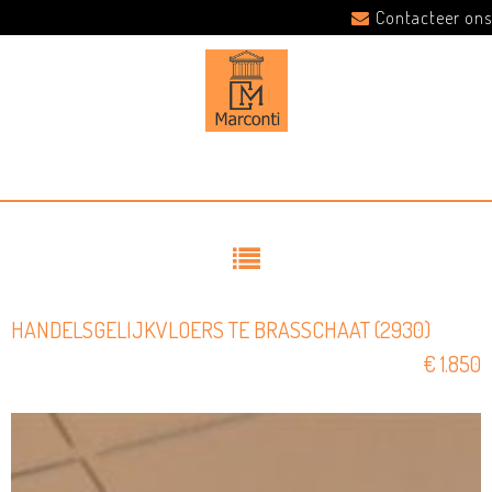
Contacteer ons
HANDELSGELIJKVLOERS TE BRASSCHAAT (2930)
€ 1.850