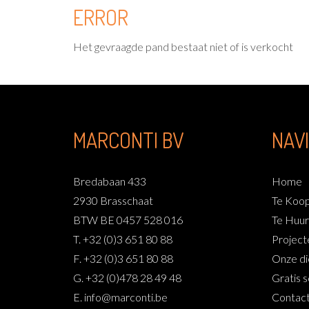
ERROR
Het gevraagde pand bestaat niet of is verkocht
MARCONTI BV
NAV
Bredabaan 433
Home
2930 Brasschaat
Te Koo
BTW BE 0457 528 016
Te Huur
T. +32 (0)3 651 80 88
Project
F. +32 (0)3 651 80 88
Onze di
G. +32 (0)478 28 49 48
Gratis s
E. info@marconti.be
Contac