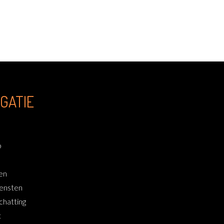
IGATIE
p
en
ensten
chatting
t